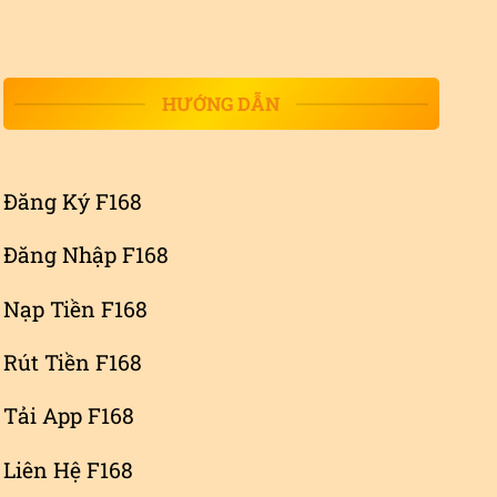
HƯỚNG DẪN
Đăng Ký F168
Đăng Nhập F168
Nạp Tiền F168
Rút Tiền F168
Tải App F168
Liên Hệ F168