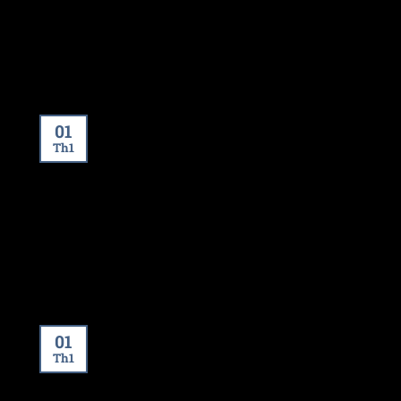
01
Th1
01
Th1