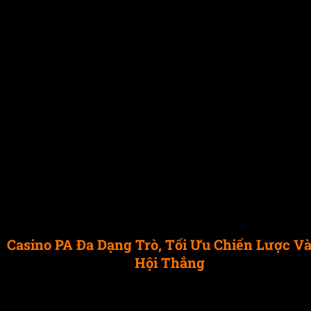
t chất lượng về các trò casino live như Baccarat,
olution Gaming, Pragmatic Play…). Chúng tôi c
ân tích RTP, cũng như tin tức khuyến mãi độc quy
ơi cơ bản hay cao thủ muốn nâng cao kỹ năng, 
, giúp bạn tự tin hơn khi tham gia bàn chơi thực 
iễn phí
, kết hợp kiến thức từ chuyên mục này để
Casino PA Đa Dạng Trò, Tối Ưu Chiến Lược V
Hội Thắng
Casino PA mang đến trải nghiệm sòng bạc trực tuyến