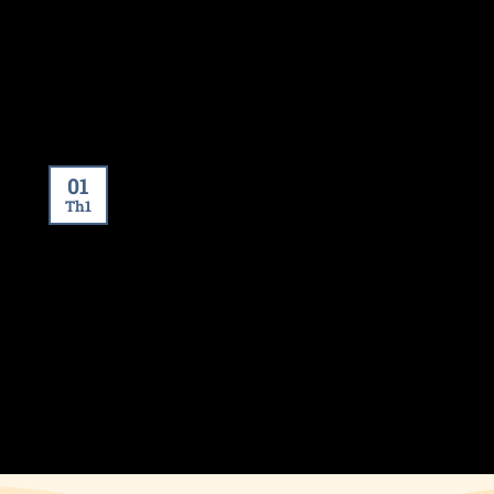
01
Th1