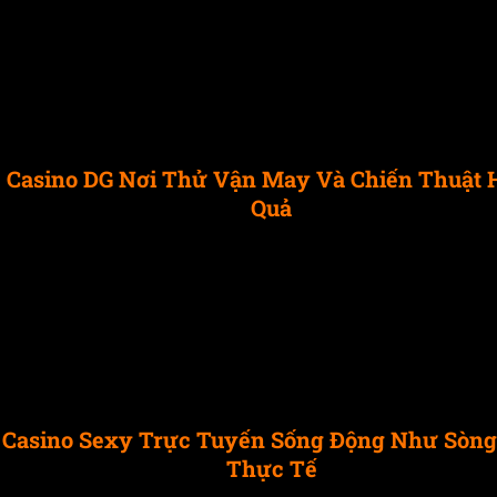
cấp với giao diện [...]
Casino DG Nơi Thử Vận May Và Chiến Thuật 
Quả
Casino DG mang đến trải nghiệm sòng bạc trực tuyến
cấp với đa dạng [...]
Casino Sexy Trực Tuyến Sống Động Như Sòng
Thực Tế