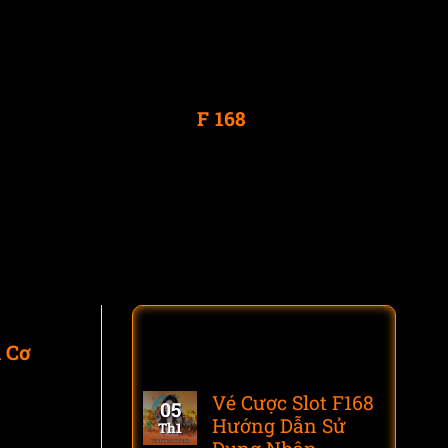
 Roulette, Blackjack, Sicbo, cùng game show
hia sẻ kinh nghiệm thực chiến, chiến lược
ền liên quan đến casino.
chuyên mục
Casino
tại
F 168
luôn mang đến
thụ.
 chinh phục thế giới casino trực tuyến đỉnh
BÀI VIẾT GẦN ĐÂY
à Cơ
Vé Cược Slot F168
05
Hướng Dẫn Sử
 sống
Th1