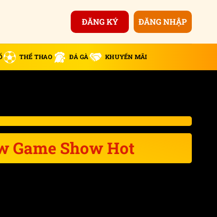
ĐĂNG KÝ
ĐĂNG NHẬP
Ố
THỂ THAO
ĐÁ GÀ
KHUYẾN MÃI
iew Game Show Hot
ại nhà cái F168 – nơi cập nhật liên tục các
 chơi hot nhất năm 2026.